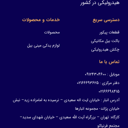
هیدرولیکی در کشور
دسترسی سریع
خدمات و محصولات
قطعات پیکور
محصولات
باکت بیل مکانیکی
لوازم یدکی مینی بیل
چکش هیدرولیکی
تماس با ما
موبایل : 09124304600
دفتر مرکزی : 02166693625
02166698415
آدرس انبار : خیابان ایت اله سعیدی – نرسیده به امامزاده زید– نبش
خیابان پژاند- مجموعه انبارها
کارگاه: تهران – بزرگراه آیت الله سعیدی – خیابان شهدای سدید–
مجتمع فرنیاکو