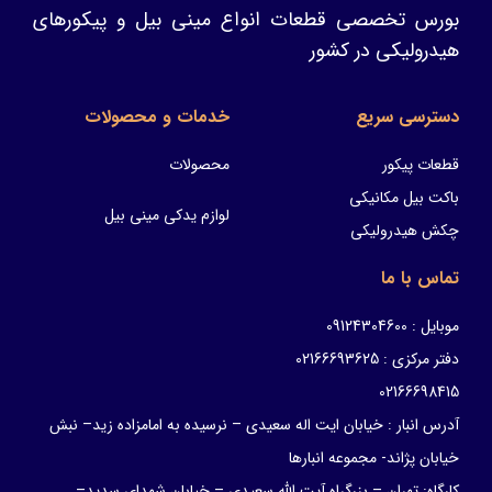
بورس تخصصی قطعات انواع مینی بیل و پیکورهای
هیدرولیکی در کشور
دسترسی سریع
خدمات و محصولات
قطعات پیکور
محصولات
باکت بیل مکانیکی
لوازم یدکی مینی بیل
چکش هیدرولیکی
تماس با ما
موبایل : 09124304600
دفتر مرکزی : 02166693625
02166698415
آدرس انبار : خیابان ایت اله سعیدی – نرسیده به امامزاده زید– نبش
خیابان پژاند- مجموعه انبارها
کارگاه: تهران – بزرگراه آیت الله سعیدی – خیابان شهدای سدید–