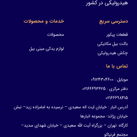
هیدرولیکی در کشور
دسترسی سریع
خدمات و محصولات
قطعات پیکور
محصولات
باکت بیل مکانیکی
لوازم یدکی مینی بیل
چکش هیدرولیکی
تماس با ما
موبایل : 09124304600
دفتر مرکزی : 02166693625
02166698415
آدرس انبار : خیابان ایت اله سعیدی – نرسیده به امامزاده زید– نبش
خیابان پژاند- مجموعه انبارها
کارگاه: تهران – بزرگراه آیت الله سعیدی – خیابان شهدای سدید–
مجتمع فرنیاکو