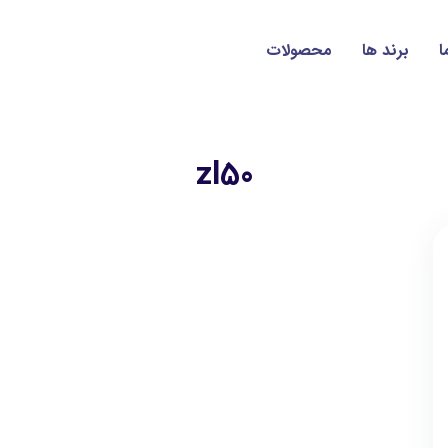
ا
برند ها
محصولات
zl50