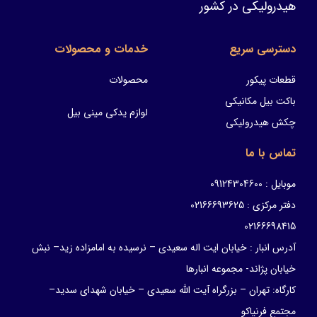
هیدرولیکی در کشور
دسترسی سریع
خدمات و محصولات
قطعات پیکور
محصولات
باکت بیل مکانیکی
لوازم یدکی مینی بیل
چکش هیدرولیکی
تماس با ما
موبایل : 09124304600
دفتر مرکزی : 02166693625
02166698415
آدرس انبار : خیابان ایت اله سعیدی – نرسیده به امامزاده زید– نبش
خیابان پژاند- مجموعه انبارها
کارگاه: تهران – بزرگراه آیت الله سعیدی – خیابان شهدای سدید–
مجتمع فرنیاکو