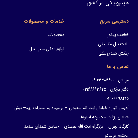
هیدرولیکی در کشور
دسترسی سریع
خدمات و محصولات
قطعات پیکور
محصولات
باکت بیل مکانیکی
لوازم یدکی مینی بیل
چکش هیدرولیکی
تماس با ما
موبایل : 09124304600
دفتر مرکزی : 02166693625
02166698415
آدرس انبار : خیابان ایت اله سعیدی – نرسیده به امامزاده زید– نبش
خیابان پژاند- مجموعه انبارها
کارگاه: تهران – بزرگراه آیت الله سعیدی – خیابان شهدای سدید–
مجتمع فرنیاکو