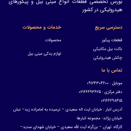
بورس تخصصی قطعات انواع مینی بیل و پیکورهای
هیدرولیکی در کشور
دسترسی سریع
خدمات و محصولات
قطعات پیکور
محصولات
باکت بیل مکانیکی
لوازم یدکی مینی بیل
چکش هیدرولیکی
تماس با ما
موبایل : 09124304600
دفتر مرکزی : 02166693625
02166698415
آدرس انبار : خیابان ایت اله سعیدی – نرسیده به امامزاده زید– نبش
خیابان پژاند- مجموعه انبارها
کارگاه: تهران – بزرگراه آیت الله سعیدی – خیابان شهدای سدید–