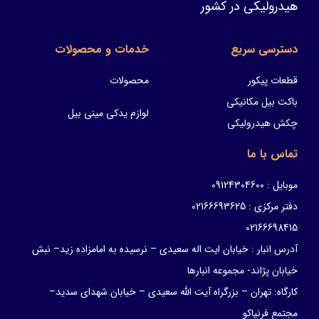
هیدرولیکی در کشور
دسترسی سریع
خدمات و محصولات
قطعات پیکور
محصولات
باکت بیل مکانیکی
لوازم یدکی مینی بیل
چکش هیدرولیکی
تماس با ما
موبایل : 09124304600
دفتر مرکزی : 02166693625
02166698415
آدرس انبار : خیابان ایت اله سعیدی – نرسیده به امامزاده زید– نبش
خیابان پژاند- مجموعه انبارها
کارگاه: تهران – بزرگراه آیت الله سعیدی – خیابان شهدای سدید–
مجتمع فرنیاکو