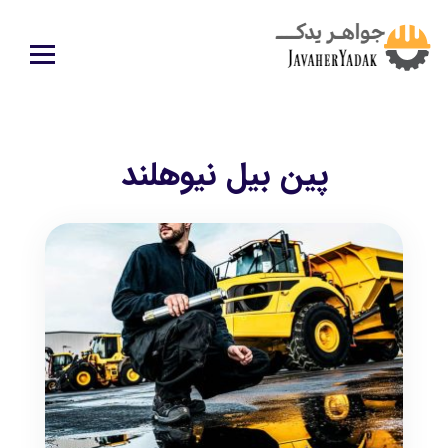
پین بیل نیوهلند