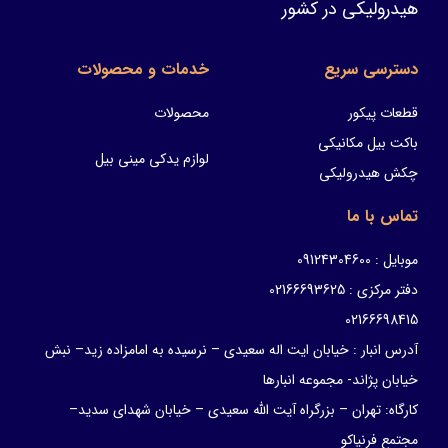
هیدرولیکی در کشور
دسترسی سریع
خدمات و محصولات
قطعات پیکور
محصولات
باکت بیل مکانیکی
لوازم یدکی مینی بیل
چکش هیدرولیکی
تماس با ما
موبایل : 09124304600
دفتر مرکزی : 02166693625
02166698415
آدرس انبار : خیابان ایت اله سعیدی – نرسیده به امامزاده زید– نبش
خیابان پژاند- مجموعه انبارها
کارگاه: تهران – بزرگراه آیت الله سعیدی – خیابان شهدای سدید–
مجتمع فرنیاکو