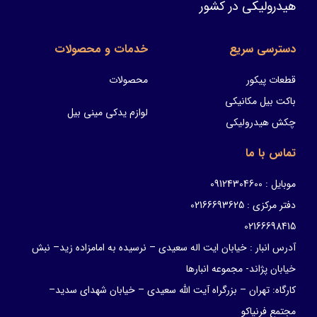
هیدرولیکی در کشور
دسترسی سریع
خدمات و محصولات
قطعات پیکور
محصولات
باکت بیل مکانیکی
لوازم یدکی مینی بیل
چکش هیدرولیکی
تماس با ما
موبایل : 09124304600
دفتر مرکزی : 02166693625
02166698415
آدرس انبار : خیابان ایت اله سعیدی – نرسیده به امامزاده زید– نبش
خیابان پژاند- مجموعه انبارها
کارگاه: تهران – بزرگراه آیت الله سعیدی – خیابان شهدای سدید–
مجتمع فرنیاکو