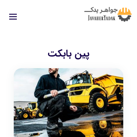
پین بابکت