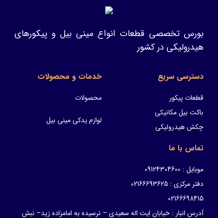
بورس تخصصی قطعات انواع مینی بیل و پیکورهای
هیدرولیکی در کشور
دسترسی سریع
خدمات و محصولات
قطعات پیکور
محصولات
باکت بیل مکانیکی
لوازم یدکی مینی بیل
چکش هیدرولیکی
تماس با ما
موبایل : 09124304600
دفتر مرکزی : 02166693625
02166698415
آدرس انبار : خیابان ایت اله سعیدی – نرسیده به امامزاده زید– نبش