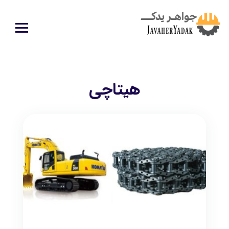
هيتاچي