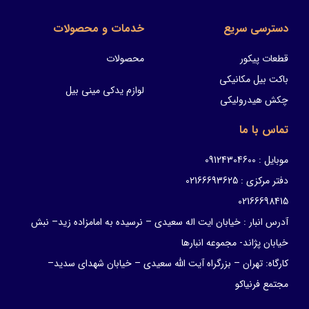
دسترسی سریع
خدمات و محصولات
قطعات پیکور
محصولات
باکت بیل مکانیکی
لوازم یدکی مینی بیل
چکش هیدرولیکی
تماس با ما
موبایل : 09124304600
دفتر مرکزی : 02166693625
02166698415
آدرس انبار : خیابان ایت اله سعیدی – نرسیده به امامزاده زید– نبش
خیابان پژاند- مجموعه انبارها
کارگاه: تهران – بزرگراه آیت الله سعیدی – خیابان شهدای سدید–
مجتمع فرنیاکو