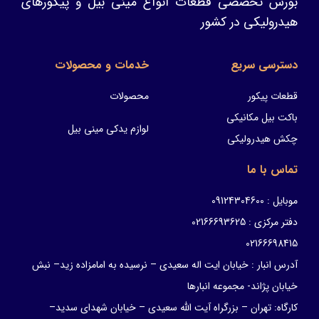
بورس تخصصی قطعات انواع مینی بیل و پیکورهای
هیدرولیکی در کشور
دسترسی سریع
خدمات و محصولات
قطعات پیکور
محصولات
باکت بیل مکانیکی
لوازم یدکی مینی بیل
چکش هیدرولیکی
تماس با ما
موبایل : 09124304600
دفتر مرکزی : 02166693625
02166698415
آدرس انبار : خیابان ایت اله سعیدی – نرسیده به امامزاده زید– نبش
خیابان پژاند- مجموعه انبارها
کارگاه: تهران – بزرگراه آیت الله سعیدی – خیابان شهدای سدید–