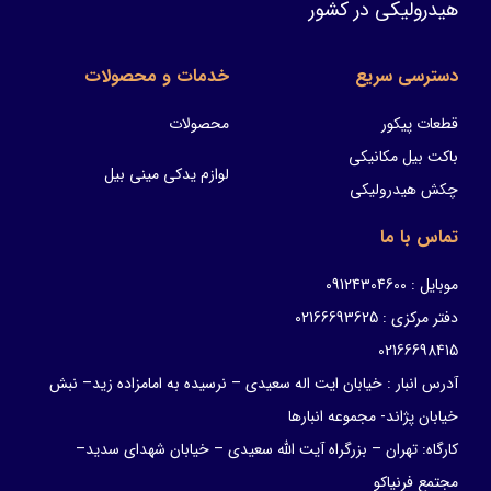
هیدرولیکی در کشور
دسترسی سریع
خدمات و محصولات
قطعات پیکور
محصولات
باکت بیل مکانیکی
لوازم یدکی مینی بیل
چکش هیدرولیکی
تماس با ما
موبایل : 09124304600
دفتر مرکزی : 02166693625
02166698415
آدرس انبار : خیابان ایت اله سعیدی – نرسیده به امامزاده زید– نبش
خیابان پژاند- مجموعه انبارها
کارگاه: تهران – بزرگراه آیت الله سعیدی – خیابان شهدای سدید–
مجتمع فرنیاکو