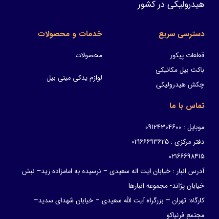
هیدرولیکی در کشور
دسترسی سریع
خدمات و محصولات
قطعات پیکور
محصولات
باکت بیل مکانیکی
لوازم یدکی مینی بیل
چکش هیدرولیکی
تماس با ما
موبایل : 09124304600
دفتر مرکزی : 02166693625
02166698415
آدرس انبار : خیابان ایت اله سعیدی – نرسیده به امامزاده زید– نبش
خیابان پژاند- مجموعه انبارها
کارگاه: تهران – بزرگراه آیت الله سعیدی – خیابان شهدای سدید–
مجتمع فرنیاکو