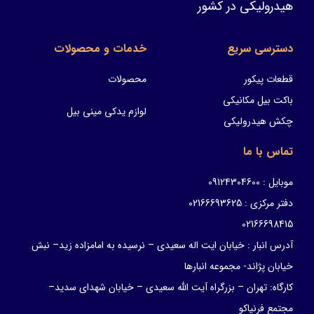
هیدرولیکی در کشور
دسترسی سریع
خدمات و محصولات
قطعات پیکور
محصولات
باکت بیل مکانیکی
لوازم یدکی مینی بیل
چکش هیدرولیکی
تماس با ما
موبایل : 09124304600
دفتر مرکزی : 02166693625
02166698415
آدرس انبار : خیابان ایت اله سعیدی – نرسیده به امامزاده زید– نبش
خیابان پژاند- مجموعه انبارها
کارگاه: تهران – بزرگراه آیت الله سعیدی – خیابان شهدای سدید–
مجتمع فرنیاکو