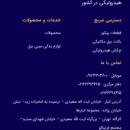
هیدرولیکی در کشور
دسترسی سریع
خدمات و محصولات
قطعات پیکور
محصولات
باکت بیل مکانیکی
لوازم یدکی مینی بیل
چکش هیدرولیکی
تماس با ما
موبایل : 09124304600
دفتر مرکزی : 02166693625
02166698415
آدرس انبار : خیابان ایت اله سعیدی – نرسیده به امامزاده زید– نبش
خیابان پژاند- مجموعه انبارها
کارگاه: تهران – بزرگراه آیت الله سعیدی – خیابان شهدای سدید–
مجتمع فرنیاکو