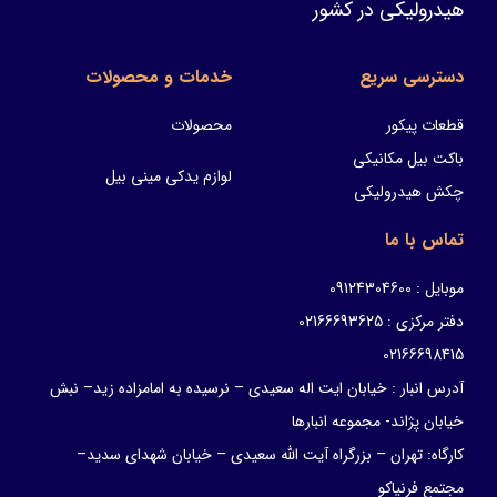
هیدرولیکی در کشور
دسترسی سریع
خدمات و محصولات
قطعات پیکور
محصولات
باکت بیل مکانیکی
لوازم یدکی مینی بیل
چکش هیدرولیکی
تماس با ما
موبایل : 09124304600
دفتر مرکزی : 02166693625
02166698415
آدرس انبار : خیابان ایت اله سعیدی – نرسیده به امامزاده زید– نبش
خیابان پژاند- مجموعه انبارها
کارگاه: تهران – بزرگراه آیت الله سعیدی – خیابان شهدای سدید–
مجتمع فرنیاکو