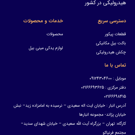
هیدرولیکی در کشور
دسترسی سریع
خدمات و محصولات
قطعات پیکور
محصولات
باکت بیل مکانیکی
لوازم یدکی مینی بیل
چکش هیدرولیکی
تماس با ما
موبایل : 09124304600
دفتر مرکزی : 02166693625
02166698415
آدرس انبار : خیابان ایت اله سعیدی – نرسیده به امامزاده زید– نبش
خیابان پژاند- مجموعه انبارها
کارگاه: تهران – بزرگراه آیت الله سعیدی – خیابان شهدای سدید–
مجتمع فرنیاکو