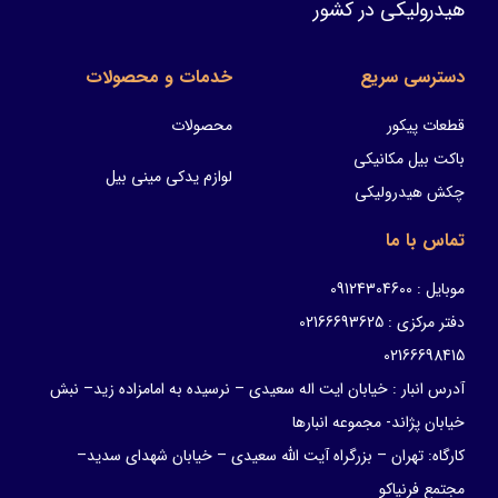
هیدرولیکی در کشور
دسترسی سریع
خدمات و محصولات
قطعات پیکور
محصولات
باکت بیل مکانیکی
لوازم یدکی مینی بیل
چکش هیدرولیکی
تماس با ما
موبایل : 09124304600
دفتر مرکزی : 02166693625
02166698415
آدرس انبار : خیابان ایت اله سعیدی – نرسیده به امامزاده زید– نبش
خیابان پژاند- مجموعه انبارها
کارگاه: تهران – بزرگراه آیت الله سعیدی – خیابان شهدای سدید–
مجتمع فرنیاکو