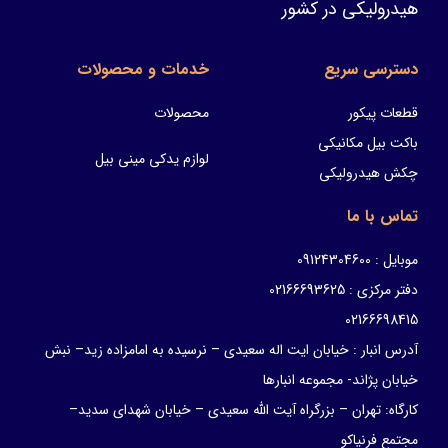
هیدرولیکی در کشور
دسترسی سریع
خدمات و محصولات
قطعات پیکور
محصولات
باکت بیل مکانیکی
لوازم یدکی مینی بیل
چکش هیدرولیکی
تماس با ما
موبایل : 09124304600
دفتر مرکزی : 02166693625
02166698415
آدرس انبار : خیابان ایت اله سعیدی – نرسیده به امامزاده زید– نبش
خیابان پژاند- مجموعه انبارها
کارگاه: تهران – بزرگراه آیت الله سعیدی – خیابان شهدای سدید–
مجتمع فرنیاکو