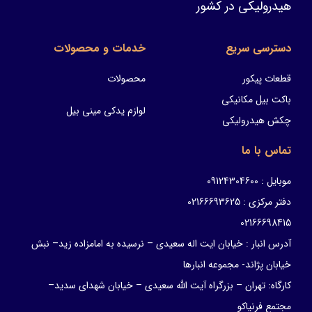
هیدرولیکی در کشور
دسترسی سریع
خدمات و محصولات
قطعات پیکور
محصولات
باکت بیل مکانیکی
لوازم یدکی مینی بیل
چکش هیدرولیکی
تماس با ما
موبایل : 09124304600
دفتر مرکزی : 02166693625
02166698415
آدرس انبار : خیابان ایت اله سعیدی – نرسیده به امامزاده زید– نبش
خیابان پژاند- مجموعه انبارها
کارگاه: تهران – بزرگراه آیت الله سعیدی – خیابان شهدای سدید–
مجتمع فرنیاکو