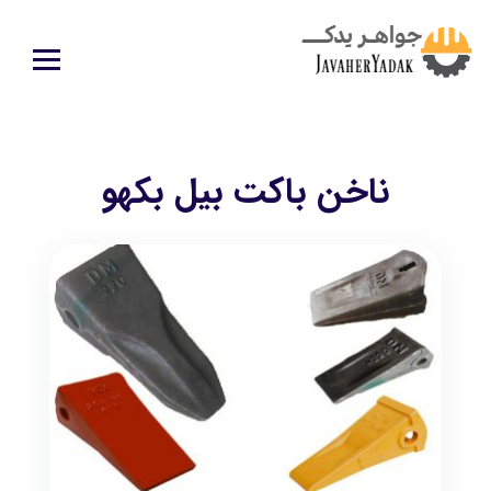
ناخن باكت بيل بكهو