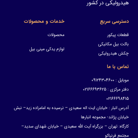
هیدرولیکی در کشور
دسترسی سریع
خدمات و محصولات
قطعات پیکور
محصولات
باکت بیل مکانیکی
لوازم یدکی مینی بیل
چکش هیدرولیکی
تماس با ما
موبایل : 09124304600
دفتر مرکزی : 02166693625
02166698415
آدرس انبار : خیابان ایت اله سعیدی – نرسیده به امامزاده زید– نبش
خیابان پژاند- مجموعه انبارها
کارگاه: تهران – بزرگراه آیت الله سعیدی – خیابان شهدای سدید–
مجتمع فرنیاکو