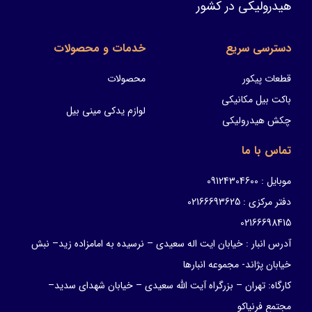
هیدرولیکی در کشور
دسترسی سریع
خدمات و محصولات
قطعات پیکور
محصولات
باکت بیل مکانیکی
لوازم یدکی مینی بیل
چکش هیدرولیکی
تماس با ما
موبایل : 09124304600
دفتر مرکزی : 02166693625
02166698415
آدرس انبار : خیابان ایت اله سعیدی – نرسیده به امامزاده زید– نبش
خیابان پژاند- مجموعه انبارها
کارگاه: تهران – بزرگراه آیت الله سعیدی – خیابان شهدای سدید–
مجتمع فرنیاکو