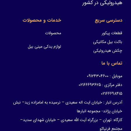
هیدرولیکی در کشور
دسترسی سریع
خدمات و محصولات
قطعات پیکور
محصولات
باکت بیل مکانیکی
لوازم یدکی مینی بیل
چکش هیدرولیکی
تماس با ما
موبایل : 09124304600
دفتر مرکزی : 02166693625
02166698415
آدرس انبار : خیابان ایت اله سعیدی – نرسیده به امامزاده زید– نبش
خیابان پژاند- مجموعه انبارها
کارگاه: تهران – بزرگراه آیت الله سعیدی – خیابان شهدای سدید–
مجتمع فرنیاکو