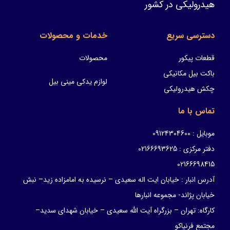
هیدرولیکی در کشور
دسترسی سریع
خدمات و محصولات
قطعات پیکور
محصولات
باکت بیل مکانیکی
لوازم یدکی مینی بیل
چکش هیدرولیکی
تماس با ما
موبایل : 09124304600
دفتر مرکزی : 02166693625
02166698415
آدرس انبار : خیابان ایت اله سعیدی – نرسیده به امامزاده زید– نبش
خیابان پژاند- مجموعه انبارها
کارگاه: تهران – بزرگراه آیت الله سعیدی – خیابان شهدای سدید–
مجتمع فرنیاکو