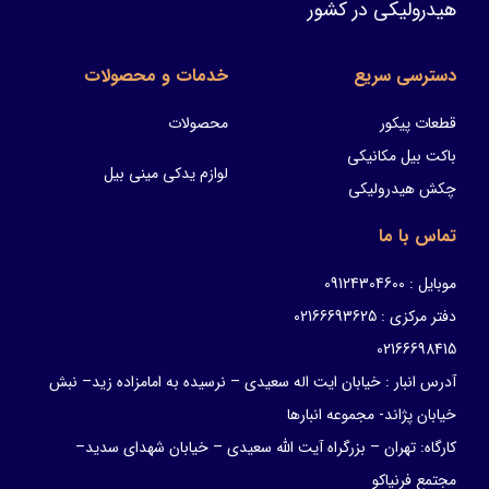
هیدرولیکی در کشور
دسترسی سریع
خدمات و محصولات
قطعات پیکور
محصولات
باکت بیل مکانیکی
لوازم یدکی مینی بیل
چکش هیدرولیکی
تماس با ما
موبایل : 09124304600
دفتر مرکزی : 02166693625
02166698415
آدرس انبار : خیابان ایت اله سعیدی – نرسیده به امامزاده زید– نبش
خیابان پژاند- مجموعه انبارها
کارگاه: تهران – بزرگراه آیت الله سعیدی – خیابان شهدای سدید–
مجتمع فرنیاکو