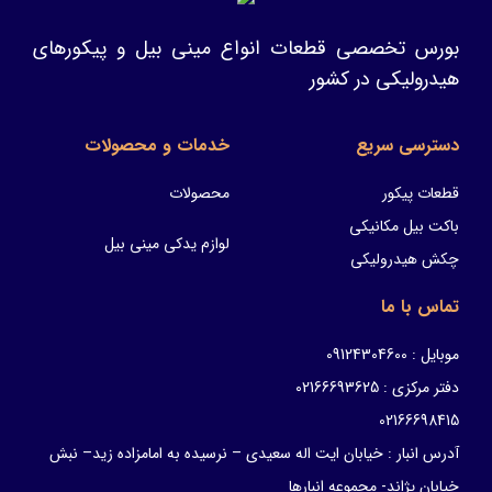
بورس تخصصی قطعات انواع مینی بیل و پیکورهای
هیدرولیکی در کشور
دسترسی سریع
خدمات و محصولات
قطعات پیکور
محصولات
باکت بیل مکانیکی
لوازم یدکی مینی بیل
چکش هیدرولیکی
تماس با ما
موبایل : 09124304600
دفتر مرکزی : 02166693625
02166698415
آدرس انبار : خیابان ایت اله سعیدی – نرسیده به امامزاده زید– نبش
خیابان پژاند- مجموعه انبارها