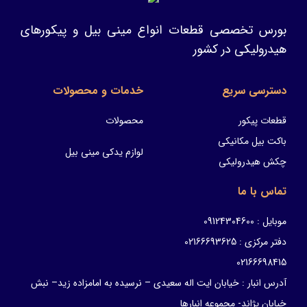
بورس تخصصی قطعات انواع مینی بیل و پیکورهای
هیدرولیکی در کشور
دسترسی سریع
خدمات و محصولات
قطعات پیکور
محصولات
باکت بیل مکانیکی
لوازم یدکی مینی بیل
چکش هیدرولیکی
تماس با ما
موبایل : 09124304600
دفتر مرکزی : 02166693625
02166698415
آدرس انبار : خیابان ایت اله سعیدی – نرسیده به امامزاده زید– نبش
خیابان پژاند- مجموعه انبارها