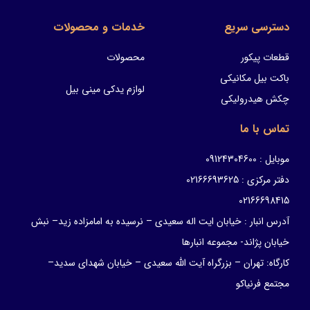
دسترسی سریع
خدمات و محصولات
قطعات پیکور
محصولات
باکت بیل مکانیکی
لوازم یدکی مینی بیل
چکش هیدرولیکی
تماس با ما
موبایل : 09124304600
دفتر مرکزی : 02166693625
02166698415
آدرس انبار : خیابان ایت اله سعیدی – نرسیده به امامزاده زید– نبش
خیابان پژاند- مجموعه انبارها
کارگاه: تهران – بزرگراه آیت الله سعیدی – خیابان شهدای سدید–
مجتمع فرنیاکو