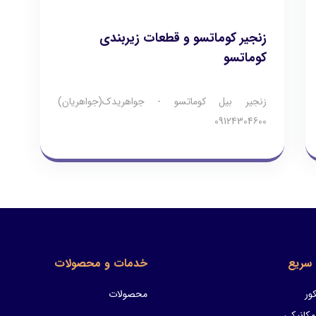
زنجیر کوماتسو و قطعات زیربندی
کوماتسو
زنجیر بیل کوماتسو - جواهریدک(جواهریان)
09124304600
سریع
خدمات و محصولات
ور
محصولات
مکانیکی