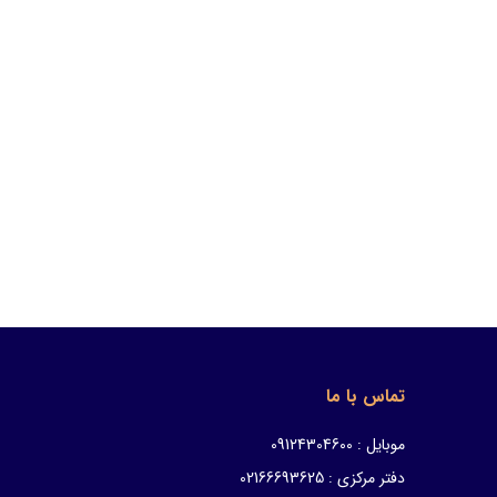
تماس با ما
موبایل : 09124304600
دفتر مرکزی : 02166693625