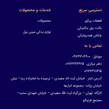
دسترسی سریع
خدمات و محصولات
قطعات پیکور
محصولات
باکت بیل مکانیکی
لوازم یدکی مینی بیل
چکش هیدرولیکی
تماس با ما
موبایل : 09124304600
دفتر مرکزی : 02166693625
02166698415
آدرس انبار : خیابان ایت اله سعیدی – نرسیده به امامزاده زید– نبش
خیابان پژاند- مجموعه انبارها
کارگاه: تهران – بزرگراه آیت الله سعیدی – خیابان شهدای سدید–
مجتمع فرنیاکو