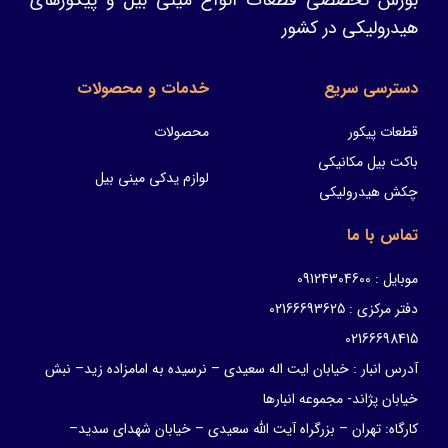
بورس تخصصی قطعات انواع مینی بیل و پیکورهای
هیدرولیکی در کشور
دسترسی سریع
خدمات و محصولات
قطعات پیکور
محصولات
باکت بیل مکانیکی
لوازم یدکی مینی بیل
چکش هیدرولیکی
تماس با ما
موبایل : 09124304600
دفتر مرکزی : 02166693625
02166698415
آدرس انبار : خیابان ایت اله سعیدی – نرسیده به امامزاده زید– نبش
خیابان پژاند- مجموعه انبارها
کارگاه: تهران – بزرگراه آیت الله سعیدی – خیابان شهدای سدید–