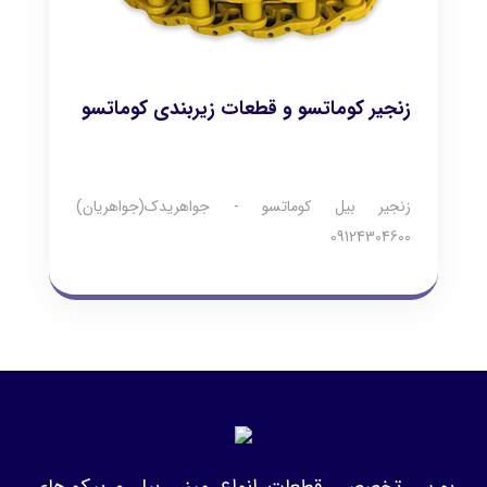
زنجیر کوماتسو و قطعات زیربندی کوماتسو
زنجیر بیل کوماتسو - جواهریدک(جواهریان)
09124304600