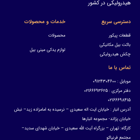
هیدرولیکی در کشور
دسترسی سریع
خدمات و محصولات
قطعات پیکور
محصولات
باکت بیل مکانیکی
لوازم یدکی مینی بیل
چکش هیدرولیکی
تماس با ما
موبایل : 09124304600
دفتر مرکزی : 02166693625
02166698415
آدرس انبار : خیابان ایت اله سعیدی – نرسیده به امامزاده زید– نبش
خیابان پژاند- مجموعه انبارها
کارگاه: تهران – بزرگراه آیت الله سعیدی – خیابان شهدای سدید–
مجتمع فرنیاکو