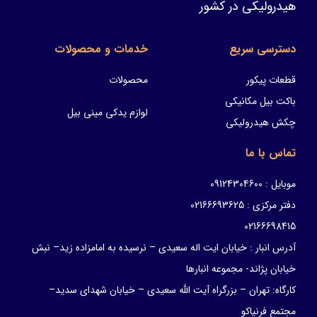
هیدرولیکی در کشور
دسترسی سریع
خدمات و محصولات
قطعات پیکور
محصولات
باکت بیل مکانیکی
لوازم یدکی مینی بیل
چکش هیدرولیکی
تماس با ما
موبایل : 09124304600
دفتر مرکزی : 02166693625
02166698415
آدرس انبار : خیابان ایت اله سعیدی – نرسیده به امامزاده زید– نبش
خیابان پژاند- مجموعه انبارها
کارگاه: تهران – بزرگراه آیت الله سعیدی – خیابان شهدای سدید–
مجتمع فرنیاکو