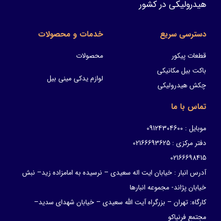
هیدرولیکی در کشور
دسترسی سریع
خدمات و محصولات
قطعات پیکور
محصولات
باکت بیل مکانیکی
لوازم یدکی مینی بیل
چکش هیدرولیکی
تماس با ما
موبایل : 09124304600
دفتر مرکزی : 02166693625
02166698415
آدرس انبار : خیابان ایت اله سعیدی – نرسیده به امامزاده زید– نبش
خیابان پژاند- مجموعه انبارها
کارگاه: تهران – بزرگراه آیت الله سعیدی – خیابان شهدای سدید–
مجتمع فرنیاکو