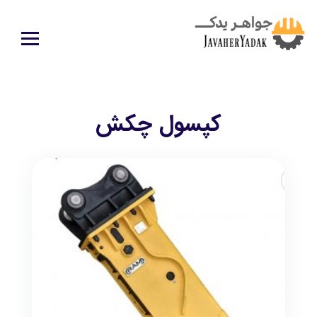
كپسول چكش