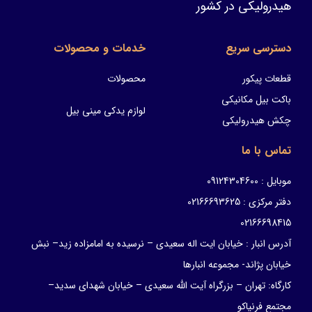
هیدرولیکی در کشور
دسترسی سریع
خدمات و محصولات
قطعات پیکور
محصولات
باکت بیل مکانیکی
لوازم یدکی مینی بیل
چکش هیدرولیکی
تماس با ما
موبایل : 09124304600
دفتر مرکزی : 02166693625
02166698415
آدرس انبار : خیابان ایت اله سعیدی – نرسیده به امامزاده زید– نبش
خیابان پژاند- مجموعه انبارها
کارگاه: تهران – بزرگراه آیت الله سعیدی – خیابان شهدای سدید–
مجتمع فرنیاکو