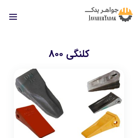
كلنگي ٨٠٠