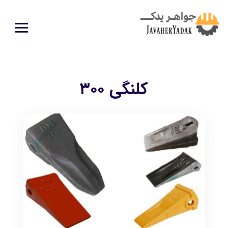
كلنگي ٣٠٠