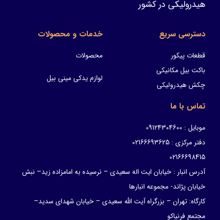
هیدرولیکی در کشور
دسترسی سریع
خدمات و محصولات
قطعات پیکور
محصولات
باکت بیل مکانیکی
لوازم یدکی مینی بیل
چکش هیدرولیکی
تماس با ما
موبایل : 09124304600
دفتر مرکزی : 02166693625
02166698415
آدرس انبار : خیابان ایت اله سعیدی – نرسیده به امامزاده زید– نبش
خیابان پژاند- مجموعه انبارها
کارگاه: تهران – بزرگراه آیت الله سعیدی – خیابان شهدای سدید–
مجتمع فرنیاکو