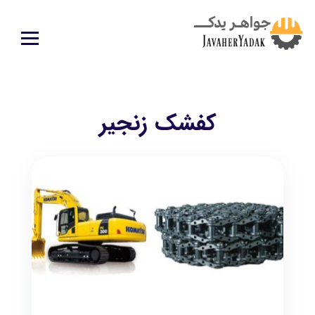
كفشك زنجير