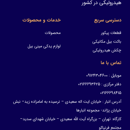
هیدرولیکی در کشور
دسترسی سریع
خدمات و محصولات
قطعات پیکور
محصولات
باکت بیل مکانیکی
لوازم یدکی مینی بیل
چکش هیدرولیکی
تماس با ما
موبایل : 09124304600
دفتر مرکزی : 02166693625
02166698415
آدرس انبار : خیابان ایت اله سعیدی – نرسیده به امامزاده زید– نبش
خیابان پژاند- مجموعه انبارها
کارگاه: تهران – بزرگراه آیت الله سعیدی – خیابان شهدای سدید–
مجتمع فرنیاکو