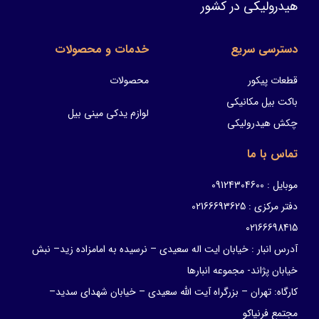
هیدرولیکی در کشور
دسترسی سریع
خدمات و محصولات
قطعات پیکور
محصولات
باکت بیل مکانیکی
لوازم یدکی مینی بیل
چکش هیدرولیکی
تماس با ما
موبایل : 09124304600
دفتر مرکزی : 02166693625
02166698415
آدرس انبار : خیابان ایت اله سعیدی – نرسیده به امامزاده زید– نبش
خیابان پژاند- مجموعه انبارها
کارگاه: تهران – بزرگراه آیت الله سعیدی – خیابان شهدای سدید–
مجتمع فرنیاکو