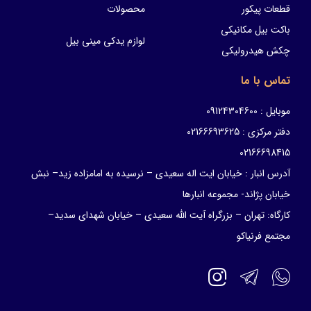
قطعات پیکور
محصولات
باکت بیل مکانیکی
لوازم یدکی مینی بیل
چکش هیدرولیکی
تماس با ما
موبایل : 09124304600
دفتر مرکزی : 02166693625
02166698415
آدرس انبار : خیابان ایت اله سعیدی – نرسیده به امامزاده زید– نبش
خیابان پژاند- مجموعه انبارها
کارگاه: تهران – بزرگراه آیت الله سعیدی – خیابان شهدای سدید–
مجتمع فرنیاکو