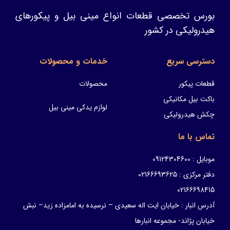
بورس تخصصی قطعات انواع مینی بیل و پیکورهای
هیدرولیکی در کشور
دسترسی سریع
خدمات و محصولات
قطعات پیکور
محصولات
باکت بیل مکانیکی
لوازم یدکی مینی بیل
چکش هیدرولیکی
تماس با ما
موبایل : 09124304600
دفتر مرکزی : 02166693625
02166698415
آدرس انبار : خیابان ایت اله سعیدی – نرسیده به امامزاده زید– نبش
خیابان پژاند- مجموعه انبارها