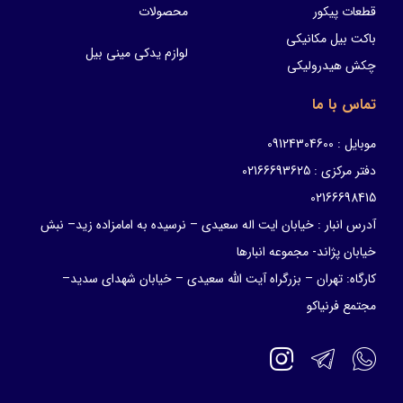
قطعات پیکور
محصولات
باکت بیل مکانیکی
لوازم یدکی مینی بیل
چکش هیدرولیکی
تماس با ما
موبایل : 09124304600
دفتر مرکزی : 02166693625
02166698415
آدرس انبار : خیابان ایت اله سعیدی – نرسیده به امامزاده زید– نبش
خیابان پژاند- مجموعه انبارها
کارگاه: تهران – بزرگراه آیت الله سعیدی – خیابان شهدای سدید–
مجتمع فرنیاکو