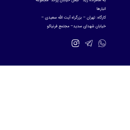
به امامزاده زید– نبش خیابان پژاند- مجموعه
انبارها
کارگاه: تهران – بزرگراه آیت الله سعیدی –
خیابان شهدای سدید– مجتمع فرنیاکو