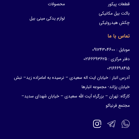
قطعات پیکور
محصولات
باکت بیل مکانیکی
لوازم یدکی مینی بیل
چکش هیدرولیکی
تماس با ما
موبایل : 09124304600
دفتر مرکزی : 02166693625
02166698415
آدرس انبار : خیابان ایت اله سعیدی – نرسیده به امامزاده زید– نبش
خیابان پژاند- مجموعه انبارها
کارگاه: تهران – بزرگراه آیت الله سعیدی – خیابان شهدای سدید–
مجتمع فرنیاکو