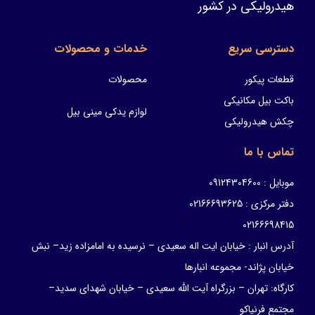
هیدرولیکی در کشور
دسترسی سریع
خدمات و محصولات
قطعات پیکور
محصولات
باکت بیل مکانیکی
لوازم یدکی مینی بیل
چکش هیدرولیکی
تماس با ما
موبایل : 09124304600
دفتر مرکزی : 02166693625
02166698415
آدرس انبار : خیابان ایت اله سعیدی – نرسیده به امامزاده زید– نبش
خیابان پژاند- مجموعه انبارها
کارگاه: تهران – بزرگراه آیت الله سعیدی – خیابان شهدای سدید–
مجتمع فرنیاکو