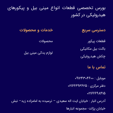
بورس تخصصی قطعات انواع مینی بیل و پیکورهای
هیدرولیکی در کشور
دسترسی سریع
خدمات و محصولات
قطعات پیکور
محصولات
باکت بیل مکانیکی
لوازم یدکی مینی بیل
چکش هیدرولیکی
تماس با ما
موبایل : 09124304600
دفتر مرکزی : 02166693625
02166698415
آدرس انبار : خیابان ایت اله سعیدی – نرسیده به امامزاده زید– نبش
خیابان پژاند- مجموعه انبارها