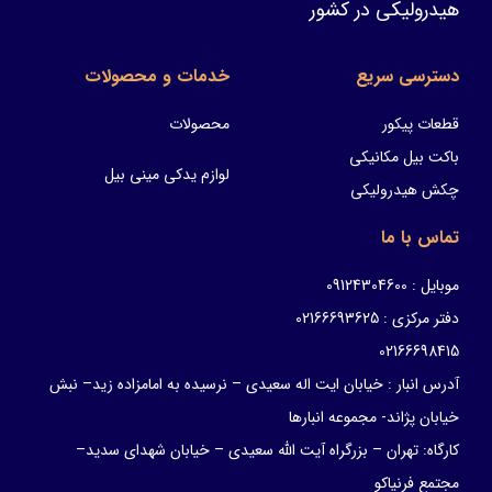
هیدرولیکی در کشور
دسترسی سریع
خدمات و محصولات
قطعات پیکور
محصولات
باکت بیل مکانیکی
لوازم یدکی مینی بیل
چکش هیدرولیکی
تماس با ما
موبایل : 09124304600
دفتر مرکزی : 02166693625
02166698415
آدرس انبار : خیابان ایت اله سعیدی – نرسیده به امامزاده زید– نبش
خیابان پژاند- مجموعه انبارها
کارگاه: تهران – بزرگراه آیت الله سعیدی – خیابان شهدای سدید–
مجتمع فرنیاکو